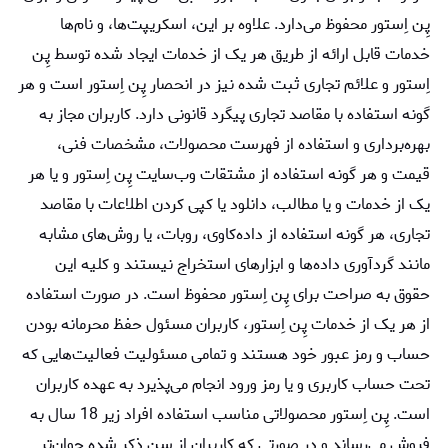
پِن اِستور محفوظ می‏‌دارد. علاوه بر این، اسکریپت‌ها، و نام‌ها
خدمات قابل ارائه از طریق هر یک از خدمات ایجاد شده توسط پِن
اِستور و علائم تجاری ثبت شده نیز در انحصار پِن اِستور است و هر
گونه استفاده با مقاصد تجاری پیگرد قانونی دارد. کاربران مجاز به
بهره‌‏برداری و استفاده از فهرست محصولات، مشخصات فنی،
قیمت و هر گونه استفاده از مشتقات وب‏‌سایت پِن اِستور و یا هر
یک از خدمات و یا مطالب، دانلود یا کپی کردن اطلاعات با مقاصد
تجاری، هر گونه استفاده از داده‌کاوی، روبات، یا روش‌‏های مشابه
مانند گردآوری داده‌‏ها و ابزارهای استخراج نیستند و کلیه این
حقوق به صراحت برای پِن اِستور محفوظ است. در صورت استفاده
از هر یک از خدمات پِن اِستور، کاربران مسئول حفظ محرمانه بودن
حساب و رمز عبور خود هستند و تمامی مسئولیت فعالیت‌‏هایی که
تحت حساب کاربری و یا رمز ورود انجام می‏‌پذیرد به عهده کاربران
است. پِن اِستور محصولاتی مناسب استفاده افراد زیر 18 سال به
فروش می‏‌رساند و در صورتی که کاربران از سن ذکر شده جوان‌‏تر