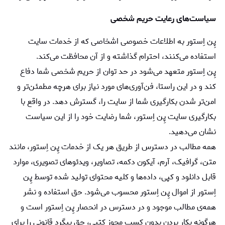
سیاست‏‌های رعایت حریم شخصی
پِن اِستور به اطلاعات خصوصی اشخاصى که از خدمات سایت
استفاده می‏‌کنند، احترام گذاشته و از آن محافظت می‌کند.
پِن اِستور متعهد می‏‌شود در حد توان از حریم شخصی شما دفاع
کند و در این راستا، فن‌آوری‌های مورد نیاز برای هرچه مطمئن‏‌تر و
امن‏‌تر شدن بکارگیری شما از سایت را، گسترش دهد. در واقع با
بکارگیری سایت پِن اِستور، شما رضایت خود را از این سیاست
نشان می‏‌دهید.
همه مطالب در دسترس از طریق هر یک از خدمات پِن اِستور، مانند
متن، گرافیک، آرم، آیکون دکمه، تصاویر، ویدئوهای تصویری، موارد
قابل دانلود و کپی، داده‌ها و کلیه محتوای تولید شده توسط پِن
اِستور از اموال پِن اِستور محسوب می‏‌شود. حق استفاده و نشر
همه‌ی مطالب موجود و در دسترس در انحصار پِن اِستور است و
هرگونه بکار بردن بدون کسب مجوز کتبی، حق پیگرد قانونی را برای