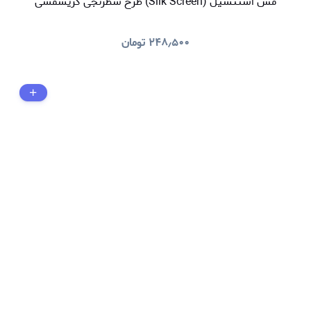
مش استنسیل (Silk Screen) طرح شطرنجی کریسمسی
۲۴۸٫۵۰۰
تومان