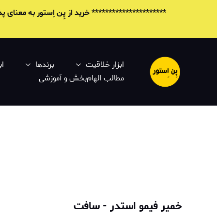
********************** خرید از پِن اِستور به معنای
ابزار خلاقیت
برندها
اب
مطالب الهام‌بخش و آموزشی
خمیر فیمو استدر - سافت