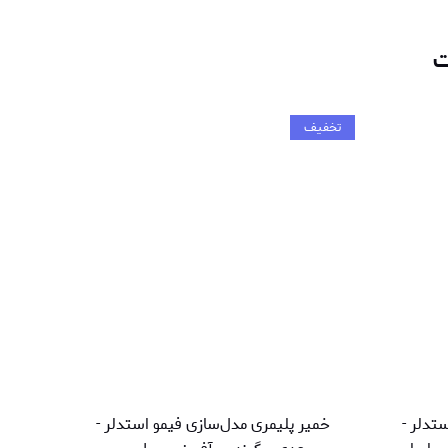
ت
تخفیف
تدلر -
خمیر پلیمری مدل‌سازی فیمو استدلر -