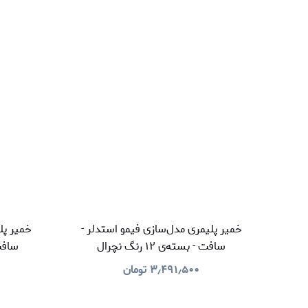
خمیر پلیمری مدل‌سازی فیمو استدلر -
خمیر پل
سافت - بسته‌ی ۱۲ رنگ نچرال
سافت - ب
۳٫۴۹۱٫۵۰۰
تومان