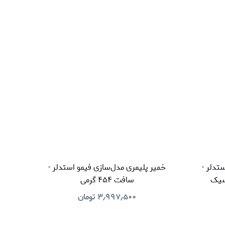
تدلر -
خمیر پلیمری مدل‌سازی فیمو استدلر -
سافت ۴۵۴ گرمی
۳٫۹۹۷٫۵۰۰
تومان