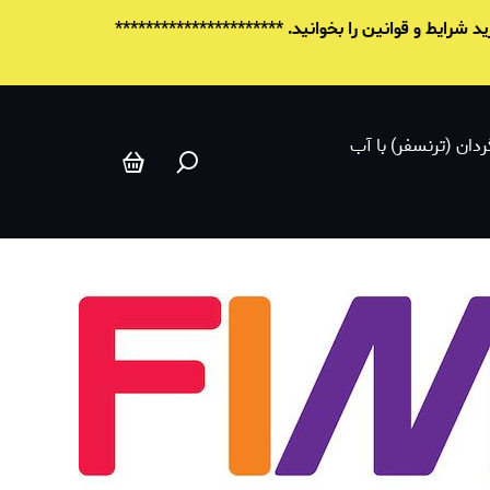
خمیر پلیمری مدل‌سازی فیمو استدلر سافت
شرایط و قوانين را بخوانید. **********************
ردان (ترنسفر) با آب