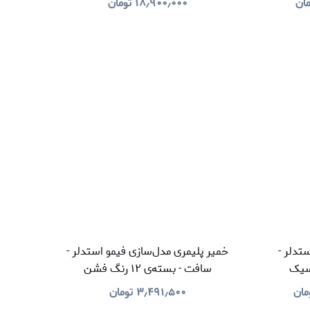
مان
۱۸٫۹۰۰٫۰۰۰
تومان
و ۱۰ جاکلیدی و ۵ بند کشی
تدلر -
خمیر پلیمری مدل‌سازی فیمو استدلر -
سافت - بسته‌ی ۱۲ رنگ فشن
مان
۳٫۴۹۱٫۵۰۰
تومان