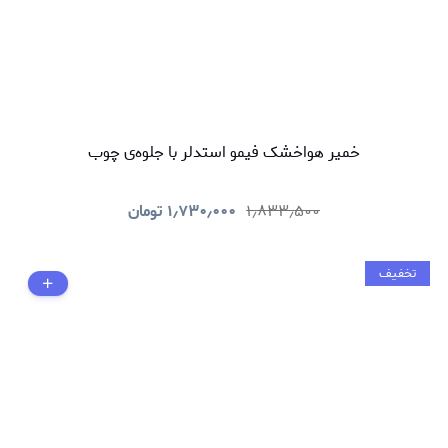
خمیر هواخشک فیمو استدلر با جلوه‌ی چوب
۱٫۸۳۳٫۵۰۰
۱٫۷۳۰٫۰۰۰
تومان
تخفیف