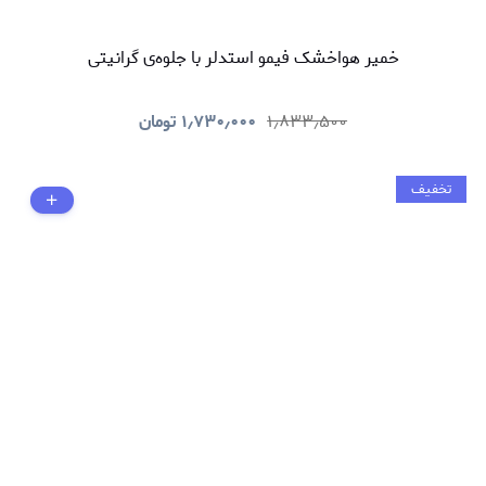
خمیر هواخشک فیمو استدلر با جلوه‌ی گرانیتی
۱٫۸۳۳٫۵۰۰
۱٫۷۳۰٫۰۰۰
تومان
تخفیف