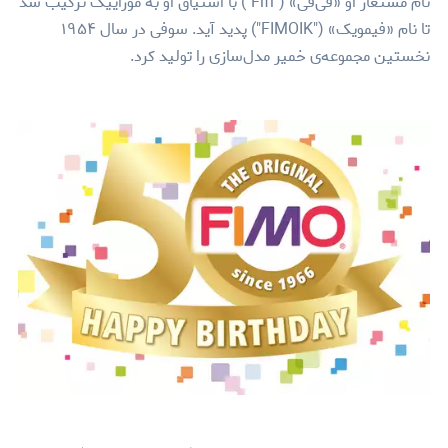
نام مستعار او «فی‌فی» ("Fifi") با اشتیاق او به موزاییک ترکیب شد
تا نام «فیمویک» ("FIMOIK") پدید آید. سوفی در سال ۱۹۵۴
نخستین مجموعه‌ی خمیر مدل‌سازی را تولید کرد.