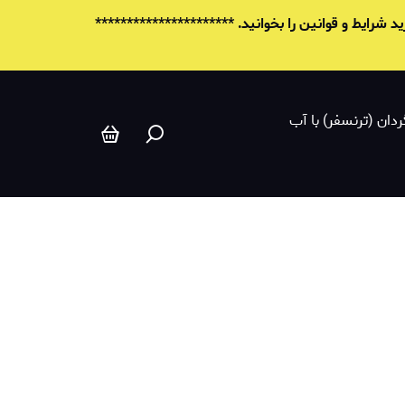
ابزار ویژه
شرایط و قوانين را بخوانید. **********************
ردان (ترنسفر) با آب