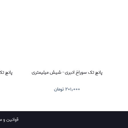
پانچ تک سوراخ انبری - شیش میلیمتری
پانچ تک
۲۰۱٫۰۰۰
تومان
قوانين و م