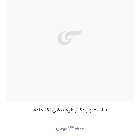
قالب - آویز - کاتر طرح بیضی تک حلقه
۲۳٫۵۰۰
تومان