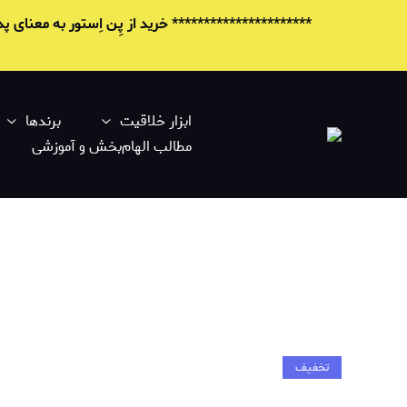
********************** خرید از پِن اِستور به معنای
ابزار خلاقیت
برندها
مطالب الهام‌بخش و آموزشی
تخفیف