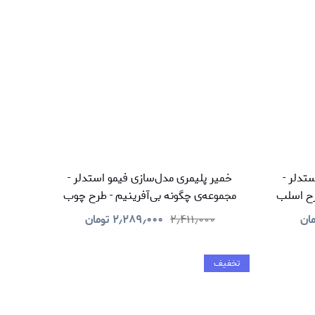
تدلر -
خمیر پلیمری مدل‌سازی فیمو استدلر -
رح اسلب
مجموعه‌ی چگونه بی‌آفرینیم - طرح چوب
مان
۲٫۴۱۱٫۰۰۰
۲٫۲۸۹٫۰۰۰
تومان
تخفیف