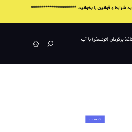
فیمو FIMO
شرایط و قوانين را بخوانید. **********************
اغذ برگردان (ترنسفر) با آب
تخفیف