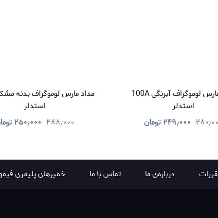
مداد مارس لوموگراف آبرنگی 100A
استدلر
استدلر
۲۸۰٫۰
۲۴۹٫۰۰۰
تومان
۲۸۸٫۰۰۰
۲۵۰٫۰۰۰
توما
قررات
درباره‌ی ما
تماس با ما
خمیرهای پلیمری فیمو