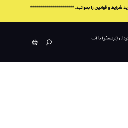
ماژیک و مداد
شرایط و قوانين را بخوانید. **********************
ردان (ترنسفر) با آب