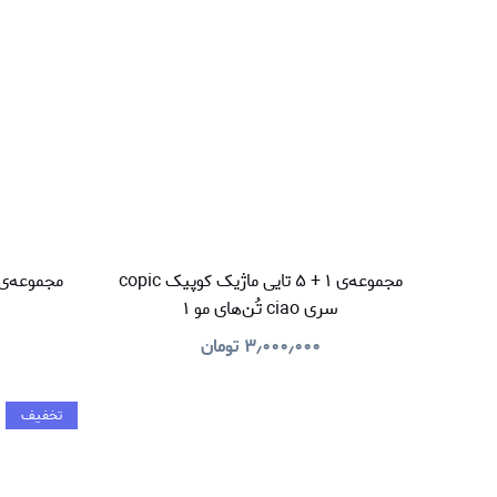
مجموعه‌ی ۱ + ۵ تایی ماژیک کوپیک copic
سری ciao تُن‌های مو ۱
س
۳٫۰۰۰٫۰۰۰
تومان
تخفیف