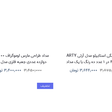
مداد رنگی استابیلو مدل آرتی ARTY
چوبی ۳ در ۱ عدد ده رنگ با یک مداد
دوازده عددی جعبه فلزی مدل G12 S
تراش
۳٫۸۷۵
۳٫۶۴۴٫۰۰۰
تومان
۳٫۴۵۰٫۰۰۰
۳٫۴۰۰٫۰۰۰
تو
تخفیف