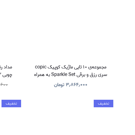
مجموعه‌ی ۱۰ تایی ماژیک کوپیک copic
سری رزق و برقی Sparkle Set به همراه
دو فاین لاینر
۳٫۸۶۴٫۰۰۰
تومان
٫۶۰۰
تخفیف
تخفیف