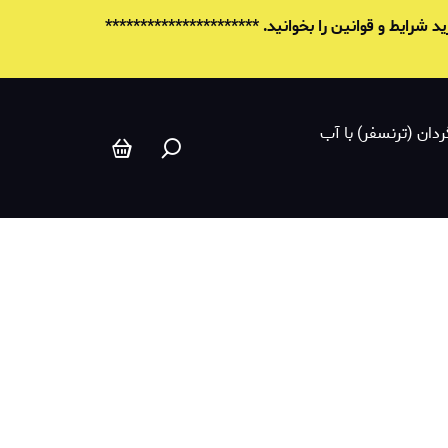
پنتل Pentel
شرایط و قوانين را بخوانید. **********************
ردان (ترنسفر) با آب