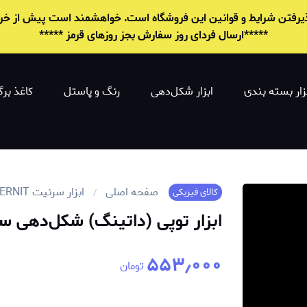
 پذیرفتن شرایط و قوانين این فروشگاه است. خواهشمند است پیش از خرید 
*****ارسال فردای روز سفارش بجز روزهای قرمز *****
زار بسته بندی
ابزار شکل‌دهی
رنگ و پاستل
کاغذ برگ
صفحه اصلی
ابزار سرنیت CERNIT
کالای فیزیکی
ابزار توپی (داتینگ) شکل‌دهی سرنیت - ۱/۵ و 
۵۵۳٫۰۰۰
تومان