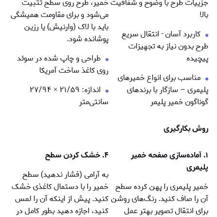
جزییات طرح با وضوح و شفافیت
خمیر، طرح روی سطح تثبیت
بالا
می‌شود و برای مقاومت همیشگی
باید با لاک (وارنیش) یا رزین
کاربرد آسان - انتقال سریع
پوشانده شود.
طرح بدون نیاز به تجهیزات
پیچیده
طراحی و چاپ شده در سوئد
روی کاغذ ساخت آمریکا
مناسب برای انواع خمیرهای
پلیمری – سازگار با برندهای
اندازه: ۲۱/۵۹
×
۲۷/۹۴
گوناگون خمیر پلیمر
سانتی‌متر
روش بکارگیری
۱. آماده‌سازی صفحه خمیر
۴. خشک کردن سطح
پلیمری
به آرامی (فشار ندهید) سطح
خمیر پلیمری را پهن کرده سطح
خمیر را با دستمال کاغذی خشک
آن را صاف کنید. رنگ‌های روشن
کنید. پیش از اینکه آن را لمس
برای انتقال تصویر بهتر عمل
کنید، اجازه دهید بطور کامل در