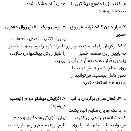
می‌کنند، زیرا وضوح بیشتری را
هوای آزاد خشک شود.
نتیجه می‌دهند.
۲. قرار دادن کاغذ ترانسفر روی
۵. برش و پخت طبق روال معمول
خمیر
پس از تثبيت تصوير، قطعات
کاغذ برگردان را با سمت تصویر رو
دلخواه خود را برش دهید. خمير
به پایین روی صفحه خمير
را طبق روش پیشنهادی سازنده
پلیمری قرار دهید. به آرامی آن را
بپزید.
روی سطح خمير فشار دهید تا
بطور کامل بچسبد. می‌توانید از
وردنه هم استفاده کنید.
۳. فعال‌سازی برگردان با آب
۶. افزایش بيشتر دوام (توصيه
می‌شود)
با یک جریان ملایم آب، پشت
کاغذ ترانسفر را خیس کنید.
برای افزایش ماندگاری و دوام
می‌توانید با آب‌پاش آب را روی
طرح، روی سطح را پس از پخت با