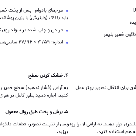
ا
طرح‌های بادوام - پس از پخت خم
باید با لاک (وارنیش) یا رزین پوشاند
یده
طراحی و چاپ شده در سوئد روی ک
ناگون خمیر پلیمر
اندازه: ۲۱/۵۹
×
۲۷/۹۴ سانتی‌متر
۴. خشک کردن سطح
ن برای انتقال تصویر بهتر عمل
به آرامی (فشار ندهید) سطح خمیر ر
کنید، اجازه دهید بطور کامل در هوا
۵. برش و پخت طبق روال معمول
مری قرار دهید. به آرامی آن را روی
پس از تثبيت تصوير، قطعات دلخواه 
ه هم استفاده کنید.
بپزید.