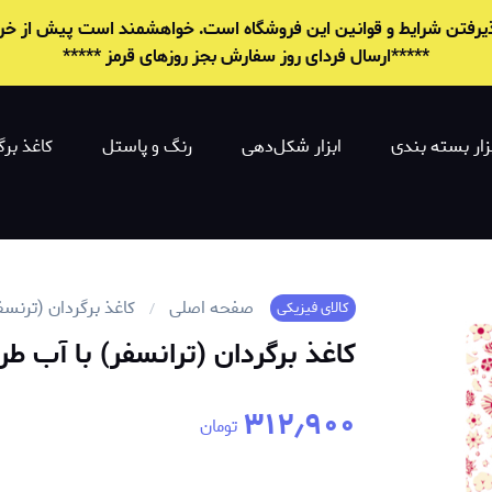
 پذیرفتن شرایط و قوانين این فروشگاه است. خواهشمند است پیش از خرید 
*****ارسال فردای روز سفارش بجز روزهای قرمز *****
زار بسته بندی
ابزار شکل‌دهی
رنگ و پاستل
کاغذ برگ
صفحه اصلی
کاغذ برگردان (ترنسف
کالای فیزیکی
کاغذ برگردان (ترانسفر) با آب طرح 
۳۱۲٫۹۰۰
تومان