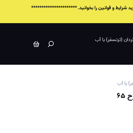
شرایط و قوانين را بخوانید. **********************
ردان (ترنسفر) با آب
ر) با آب
۶۵