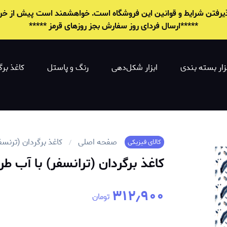
 پذیرفتن شرایط و قوانين این فروشگاه است. خواهشمند است پیش از خرید 
*****ارسال فردای روز سفارش بجز روزهای قرمز *****
زار بسته بندی
ابزار شکل‌دهی
رنگ و پاستل
کاغذ برگ
صفحه اصلی
کاغذ برگردان (ترنسف
کالای فیزیکی
کاغذ برگردان (ترانسفر) با آب طرح 
۳۱۲٫۹۰۰
تومان