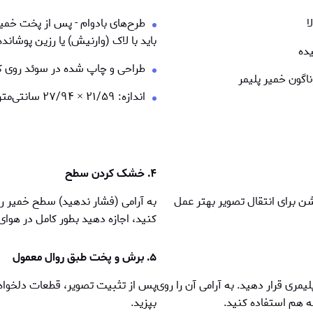
ا
طرح‌های بادوام - پس از پخت خم
باید با لاک (وارنیش) یا رزین پوشاند
یده
طراحی و چاپ شده در سوئد روی ک
ناگون خمیر پلیمر
اندازه: ۲۱/۵۹
×
۲۷/۹۴ سانتی‌متر
۴. خشک کردن سطح
ن برای انتقال تصویر بهتر عمل
به آرامی (فشار ندهید) سطح خمیر ر
کنید، اجازه دهید بطور کامل در هوا
۵. برش و پخت طبق روال معمول
مری قرار دهید. به آرامی آن را روی
پس از تثبيت تصوير، قطعات دلخواه 
ه هم استفاده کنید.
بپزید.