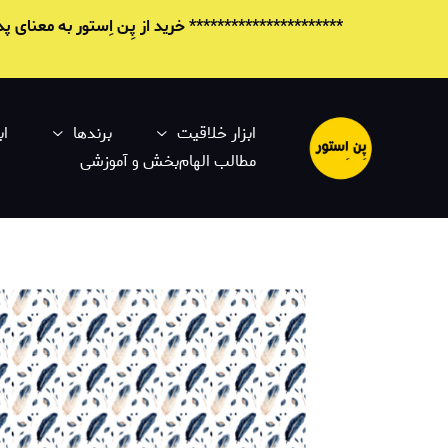
********************** خرید از پِن اِستور به معنای
ابزار خلاقیت
برندها
اب
مطالب الهام‌بخش و آموزشی