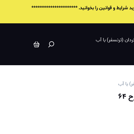
شرایط و قوانين را بخوانید. **********************
ردان (ترنسفر) با آب
ر) با آب
۶۴