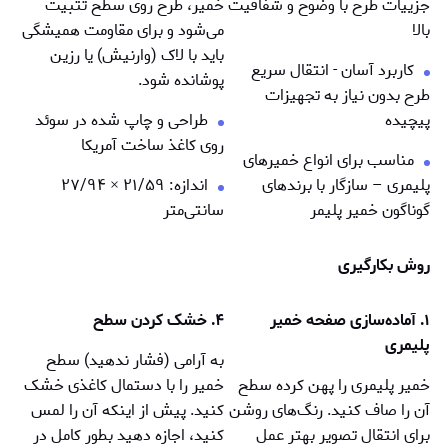
جزییات طرح با وضوح و شفافیت
خمیر، طرح روی سطح تثبیت
بالا
می‌شود و برای مقاومت همیشگی
باید با لاک (وارنیش) یا رزین
کاربرد آسان - انتقال سریع
پوشانده شود.
طرح بدون نیاز به تجهیزات
پیچیده
طراحی و چاپ شده در سوئد
روی کاغذ ساخت آمریکا
مناسب برای انواع خمیرهای
پلیمری – سازگار با برندهای
اندازه: ۲۱/۵۹
×
۲۷/۹۴
گوناگون خمیر پلیمر
سانتی‌متر
روش بکارگیری
۱. آماده‌سازی صفحه خمیر
۴. خشک کردن سطح
پلیمری
به آرامی (فشار ندهید) سطح
خمیر پلیمری را پهن کرده سطح
خمیر را با دستمال کاغذی خشک
آن را صاف کنید. رنگ‌های روشن
کنید. پیش از اینکه آن را لمس
برای انتقال تصویر بهتر عمل
کنید، اجازه دهید بطور کامل در