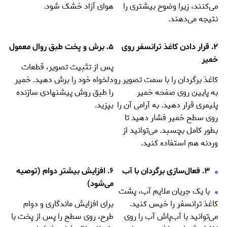
می‌کنند، زیرا وضوح بیشتری را
هوای آزاد خشک شود.
نتیجه می‌دهند.
۲. قرار دادن کاغذ ترانسفر روی
۵. برش و پخت طبق روال معمول
خمیر
پس از تثبيت تصوير، قطعات
کاغذ برگردان را با سمت تصویر رو
دلخواه خود را برش دهید. خمير
به پایین روی صفحه خمير
را طبق روش پیشنهادی سازنده
پلیمری قرار دهید. به آرامی آن را
بپزید.
روی سطح خمير فشار دهید تا
بطور کامل بچسبد. می‌توانید از
وردنه هم استفاده کنید.
۳. فعال‌سازی برگردان با آب
۶. افزایش بيشتر دوام (توصيه
می‌شود)
با یک جریان ملایم آب، پشت
کاغذ ترانسفر را خیس کنید.
برای افزایش ماندگاری و دوام
می‌توانید با آب‌پاش آب را روی
طرح، روی سطح را پس از پخت با