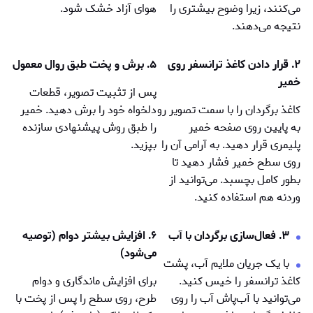
می‌کنند، زیرا وضوح بیشتری را
هوای آزاد خشک شود.
نتیجه می‌دهند.
۲. قرار دادن کاغذ ترانسفر روی
۵. برش و پخت طبق روال معمول
خمیر
پس از تثبيت تصوير، قطعات
کاغذ برگردان را با سمت تصویر رو
دلخواه خود را برش دهید. خمير
به پایین روی صفحه خمير
را طبق روش پیشنهادی سازنده
پلیمری قرار دهید. به آرامی آن را
بپزید.
روی سطح خمير فشار دهید تا
بطور کامل بچسبد. می‌توانید از
وردنه هم استفاده کنید.
۳. فعال‌سازی برگردان با آب
۶. افزایش بيشتر دوام (توصيه
می‌شود)
با یک جریان ملایم آب، پشت
کاغذ ترانسفر را خیس کنید.
برای افزایش ماندگاری و دوام
می‌توانید با آب‌پاش آب را روی
طرح، روی سطح را پس از پخت با