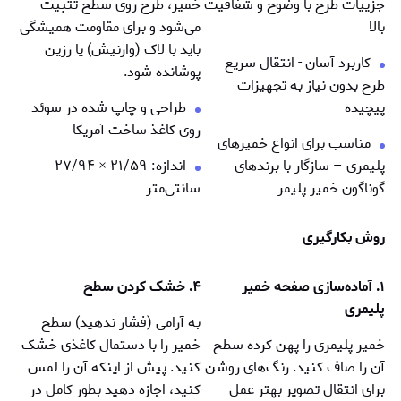
جزییات طرح با وضوح و شفافیت
خمیر، طرح روی سطح تثبیت
بالا
می‌شود و برای مقاومت همیشگی
باید با لاک (وارنیش) یا رزین
کاربرد آسان - انتقال سریع
پوشانده شود.
طرح بدون نیاز به تجهیزات
پیچیده
طراحی و چاپ شده در سوئد
روی کاغذ ساخت آمریکا
مناسب برای انواع خمیرهای
پلیمری – سازگار با برندهای
اندازه: ۲۱/۵۹
×
۲۷/۹۴
گوناگون خمیر پلیمر
سانتی‌متر
روش بکارگیری
۱. آماده‌سازی صفحه خمیر
۴. خشک کردن سطح
پلیمری
به آرامی (فشار ندهید) سطح
خمیر پلیمری را پهن کرده سطح
خمیر را با دستمال کاغذی خشک
آن را صاف کنید. رنگ‌های روشن
کنید. پیش از اینکه آن را لمس
برای انتقال تصویر بهتر عمل
کنید، اجازه دهید بطور کامل در