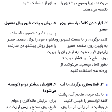
می‌کنند، زیرا وضوح بیشتری را
هوای آزاد خشک شود.
نتیجه می‌دهند.
۲. قرار دادن کاغذ ترانسفر روی
۵. برش و پخت طبق روال معمول
خمیر
پس از تثبيت تصوير، قطعات
کاغذ برگردان را با سمت تصویر رو
دلخواه خود را برش دهید. خمير
به پایین روی صفحه خمير
را طبق روش پیشنهادی سازنده
پلیمری قرار دهید. به آرامی آن را
بپزید.
روی سطح خمير فشار دهید تا
بطور کامل بچسبد. می‌توانید از
وردنه هم استفاده کنید.
۳. فعال‌سازی برگردان با آب
۶. افزایش بيشتر دوام (توصيه
می‌شود)
با یک جریان ملایم آب، پشت
کاغذ ترانسفر را خیس کنید.
برای افزایش ماندگاری و دوام
می‌توانید با آب‌پاش آب را روی
طرح، روی سطح را پس از پخت با