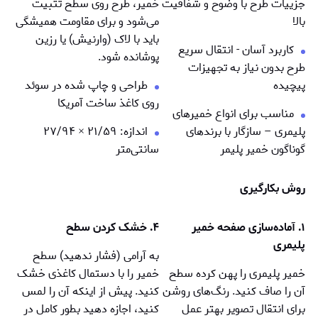
جزییات طرح با وضوح و شفافیت
خمیر، طرح روی سطح تثبیت
بالا
می‌شود و برای مقاومت همیشگی
باید با لاک (وارنیش) یا رزین
کاربرد آسان - انتقال سریع
پوشانده شود.
طرح بدون نیاز به تجهیزات
پیچیده
طراحی و چاپ شده در سوئد
روی کاغذ ساخت آمریکا
مناسب برای انواع خمیرهای
پلیمری – سازگار با برندهای
اندازه: ۲۱/۵۹
×
۲۷/۹۴
گوناگون خمیر پلیمر
سانتی‌متر
روش بکارگیری
۱. آماده‌سازی صفحه خمیر
۴. خشک کردن سطح
پلیمری
به آرامی (فشار ندهید) سطح
خمیر پلیمری را پهن کرده سطح
خمیر را با دستمال کاغذی خشک
آن را صاف کنید. رنگ‌های روشن
کنید. پیش از اینکه آن را لمس
برای انتقال تصویر بهتر عمل
کنید، اجازه دهید بطور کامل در