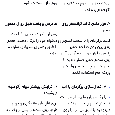
می‌کنند، زیرا وضوح بیشتری را
هوای آزاد خشک شود.
نتیجه می‌دهند.
۲. قرار دادن کاغذ ترانسفر روی
۵. برش و پخت طبق روال معمول
خمیر
پس از تثبيت تصوير، قطعات
کاغذ برگردان را با سمت تصویر رو
دلخواه خود را برش دهید. خمير
به پایین روی صفحه خمير
را طبق روش پیشنهادی سازنده
پلیمری قرار دهید. به آرامی آن را
بپزید.
روی سطح خمير فشار دهید تا
بطور کامل بچسبد. می‌توانید از
وردنه هم استفاده کنید.
۳. فعال‌سازی برگردان با آب
۶. افزایش بيشتر دوام (توصيه
می‌شود)
با یک جریان ملایم آب، پشت
کاغذ ترانسفر را خیس کنید.
برای افزایش ماندگاری و دوام
می‌توانید با آب‌پاش آب را روی
طرح، روی سطح را پس از پخت با