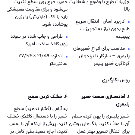
جزییات طرح با وضوح و شفافیت
خمیر، طرح روی سطح تثبیت
بالا
می‌شود و برای مقاومت همیشگی
باید با لاک (وارنیش) یا رزین
کاربرد آسان - انتقال سریع
پوشانده شود.
طرح بدون نیاز به تجهیزات
پیچیده
طراحی و چاپ شده در سوئد
روی کاغذ ساخت آمریکا
مناسب برای انواع خمیرهای
پلیمری – سازگار با برندهای
اندازه: ۲۱/۵۹
×
۲۷/۹۴
گوناگون خمیر پلیمر
سانتی‌متر
روش بکارگیری
۱. آماده‌سازی صفحه خمیر
۴. خشک کردن سطح
پلیمری
به آرامی (فشار ندهید) سطح
خمیر پلیمری را پهن کرده سطح
خمیر را با دستمال کاغذی خشک
آن را صاف کنید. رنگ‌های روشن
کنید. پیش از اینکه آن را لمس
برای انتقال تصویر بهتر عمل
کنید، اجازه دهید بطور کامل در