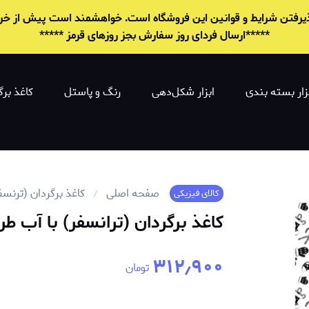
 پذیرفتن شرایط و قوانين این فروشگاه است. خواهشمند است پیش از خرید 
*****ارسال فردای روز سفارش بجز روزهای قرمز *****
زار بسته بندی
ابزار شکل‌دهی
رنگ و پاستل
کاغذ برگ
صفحه اصلی
کاغذ برگردان (ترنسف
کالای فیزیکی
کاغذ برگردان (ترانسفر) با آب طرح 
۳۱۲٫۹۰۰
تومان