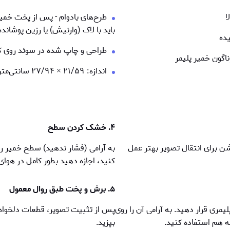
ا
طرح‌های بادوام - پس از پخت خم
باید با لاک (وارنیش) یا رزین پوشاند
یده
طراحی و چاپ شده در سوئد روی ک
ناگون خمیر پلیمر
اندازه: ۲۱/۵۹
×
۲۷/۹۴ سانتی‌متر
۴. خشک کردن سطح
ن برای انتقال تصویر بهتر عمل
به آرامی (فشار ندهید) سطح خمیر ر
کنید، اجازه دهید بطور کامل در هوا
۵. برش و پخت طبق روال معمول
مری قرار دهید. به آرامی آن را روی
پس از تثبيت تصوير، قطعات دلخواه 
ه هم استفاده کنید.
بپزید.