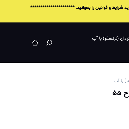
شرایط و قوانين را بخوانید. **********************
ردان (ترنسفر) با آب
ر) با آب
۵۵